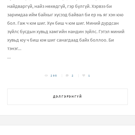
найдваргүй, найз нөхөдгүй, гэр бүлгүй. Хэрвээ би
заримдаа ийм байхыг хүсээд байвал би ер нь яг хэн юю
бол. Гаж ч юм шиг. Хүн биш ч юм шиг. Миний дурдсан
зүйлс бусдын хувьд хамгийн нандин зүйлс. Гэтэл миний
хувьд юу ч биш юм шиг санагдаад байх боллоо. Би
тэнэг...
...
295
2
1
ДЭЛГЭРЭНГҮЙ