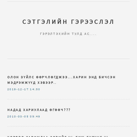
СЭТГЭЛИЙН ГЭРЭЭСЛЭЛ
ГЭРЭЛТЭХИЙН ТУЛД АС....
ОЛОН ЗҮЙЛС ӨӨРЧЛӨГДЖЭЭ...ХАРИН ЭНД БИЧСЭН
МЭДРЭМЖҮҮД ХЭВЭЭР..
2019-12-17
14:50
НАДАД ХАРИУЛААД ӨГӨӨЧ???
2010-03-05
09:49