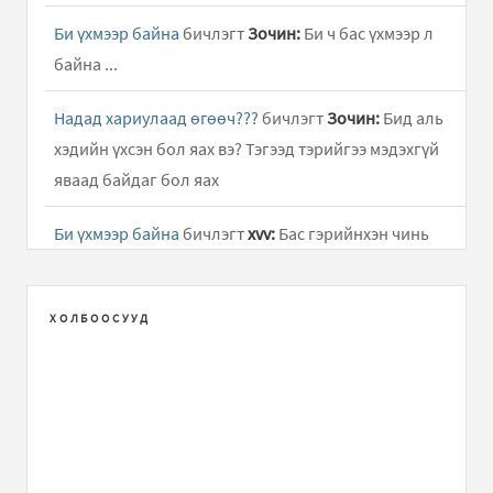
Би үхмээр байна
бичлэгт
Зочин:
Би ч бас үхмээр л
байна ...
Надад хариулаад өгөөч???
бичлэгт
Зочин:
Бид аль
хэдийн үхсэн бол яах вэ? Тэгээд тэрийгээ мэдэхгүй
яваад байдаг бол яах
Би үхмээр байна
бичлэгт
xvv:
Бас гэрийнхэн чинь
сонин хүмүүс вэ гэж биччихээд бодлоо л доо...
Би үхмээр байна
бичлэгт
xvv:
Пээ гэрийнхэн чинь
ХОЛБООСУУД
ямар сонин хүмүүс вэ? Чи тэр хүмүүст хэрэггүй хүн
байж болох ч ирээдүйд өөр олон..
Би үхмээр байна
бичлэгт
Зочин:
Би 15 настай. Дотор
минь нэг л хоосон байна. Эргэн тойрны бүх хүн