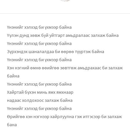
Үнэнийг хэлхэд би үхмээр байна
Үүлэн дунд хөвж буй уйтгарт амьдралаас залхаж байна
Үнэнийг хэлхэд би үхмээр байна
Зүрхэндэх шаналалдаа би өөрөө түүртэж байна
Үнэнийг хэлхэд би үхмээр байна
Хэн нэгний өмнө өөийгөө зөвтгөж амьдрахаас би залхаж
байна
Үнэнийг хэлхэд би үхмээр байна
Хайртай бүхэн минь ямх ямхнаар
надаас холдохоос залхаж байна
Үнэнийг хэлхэд би үхмээр байна
Өрийгөө хэн нэгнээр хайрлуулна гэж итгэсээр би залхаж
бана