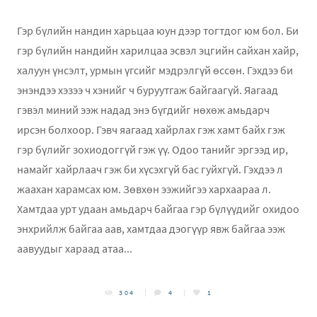
Гэр бүлийн нандин харьцаа юун дээр тогтдог юм бол. Би
гэр бүлийн нандийн харилцаа эсвэл эцгийн сайхан хайр,
халуун үнсэлт, урмын үгсийг мэдрэлгүй өссөн. Гэхдээ би
энэндээ хэзээ ч хэнийг ч буруутгаж байгаагүй. Яагаад
гэвэл миний ээж надад энэ бүгдийг нөхөж амьдарч
ирсэн болхоор. Гэвч яагаад хайрлах гэж хамт байх гэж
гэр бүлийг зохиодоггүй гэж үү. Одоо танийг эргээд ир,
намайг хайрлаач гэж би хүсэхгүй бас гуйхгүй. Гэхдээ л
жаахан харамсах юм. Зөвхөн ээжийгээ хархаараа л.
Хамтдаа урт удаан амьдарч байгаа гэр бүлүүдийг охидоо
энхрийлж байгаа аав, хамтдаа дэогүүр явж байгаа ээж
аавуудыг хараад атаа...
304
4
1