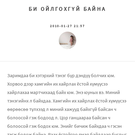
БИ ОЙЛГОХГҮЙ БАЙНА
2010-01-27 21:57
Заримдаа би хэтэрхий тэнэг бүр дэндүү болчих юм.
Хорвоо дээр хамгийн их хайрлах ёстой хүмүүсээ
хайрлахаа мартчихаад байх юм. Энэ юуных вэ. Миний
тэнэгийнх л байхдаа. Хамгийн их хайрлах ёстой хүмүүсээ
өөрөөсөө түлхээд л миний хажууд байхгүй байсан ч
болоосой гэж бодоод л. Цор ганцаараа байсан ч
болоосой гэж бодох юм. Энийг бичиж байхдаа ч гэсэн
тэгж бодож байна. Яаах ёстойгоо ямар байдлаар бусдыг