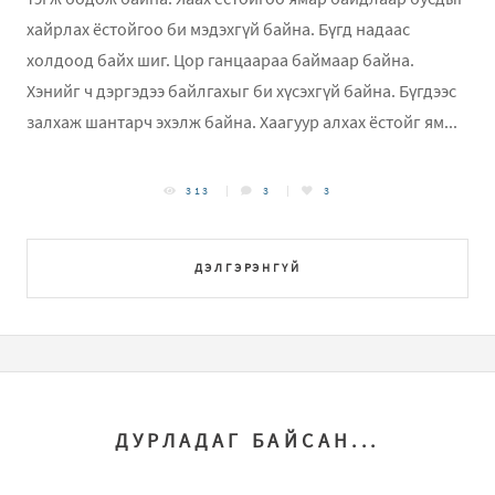
хайрлах ёстойгоо би мэдэхгүй байна. Бүгд надаас
холдоод байх шиг. Цор ганцаараа баймаар байна.
Хэнийг ч дэргэдээ байлгахыг би хүсэхгүй байна. Бүгдээс
залхаж шантарч эхэлж байна. Хаагуур алхах ёстойг ям...
313
3
3
ДЭЛГЭРЭНГҮЙ
ДУРЛАДАГ БАЙСАН...