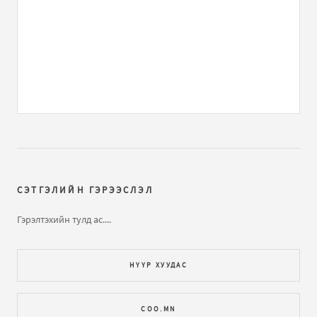
намайг том гэж...
Би үхмээр байна
бичлэгт
hun:
uhej chadahgui, uheh
ch erhgui l bn...
Би үхмээр байна
бичлэгт
Зочин:
Үхмээрл санагдаж
байна...
Би үхмээр байна
бичлэгт
Зочин:
Хэцүү санагддаг
хэзээ нэгэн цагт үхнэ гэдгээ мэддэг хэрнээ яг одоол
үхэхийг хүсдэг ...
СЭТГЭЛИЙН ГЭРЭЭСЛЭЛ
Би үхмээр байна
бичлэгт
Баяр (зочин):
Ээж маань
Гэрэлтэхийн тулд ас....
гутарч байна. Би гэж хүү нь олиггүй амьтан
болчихжээ...
НҮҮР ХУУДАС
Би үхмээр байна
бичлэгт
Зочин:
Яаж үхмээр санагдах
COO.MN
юм.