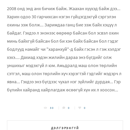
2008 онд энд анх бичиж байж. Жаахан хүүхэд байж дээ...
Харин одоо 30 гарчихсан нэгэн гүйцэгдэхгүй сэргэлэн
охины ээж болж... Заримдаа ганц бие ээж байх хэцүү л
байдаг. Гэхдээ л энэнээс өөрөөр байсан бол эсвэл охин
минь байхгүй байсан бол би хэн байх байсан бол гэдэг
бодлууд намайг чи "харанхуй"-д байх гэсэн л гэж хэлдэг
хэхэ.... Дахиад хэдэн жилийн дараа энэ бүгдийг олж
уншихыг мэдэхгүй л юм. Амьдралд маш олон төрлийн
сэтгэл, маш олон төрлийн хүч хэрэгтэй гэдгийг мэдэрч л
явна... Гэхдээ энэ бүгдээс чухал нэг зүйлийг дурдая... Гэр
бүлийн хайранд хайрлагдаж өсөөгүй хүн их л хоосон...
30
0
0
ДЭЛГЭРЭНГҮЙ