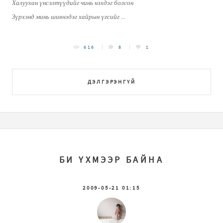
Халуухан үнсэлтүүдийг чинь нэхдэг болсон
Зүрхэнд минь шивнэдэг хайрын үгсийг ...
616
8
1
ДЭЛГЭРЭНГҮЙ
БИ ҮХМЭЭР БАЙНА
2009-05-21 01:15