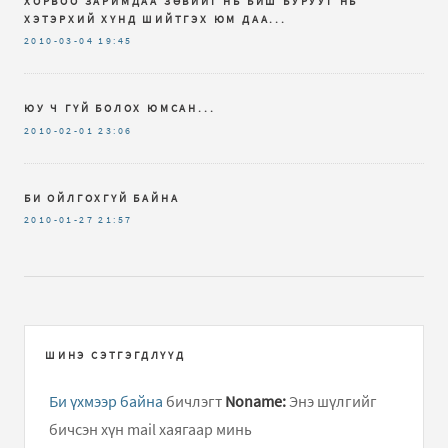
ХОРВОО ЗАРИМДАА ЗӨВИЙГ НЬ БИШ БУРУУГ НЬ
ХЭТЭРХИЙ ХҮНД ШИЙТГЭХ ЮМ ДАА...
2010-03-04
19:45
ЮУ Ч ГҮЙ БОЛОХ ЮМСАН...
2010-02-01
23:06
БИ ОЙЛГОХГҮЙ БАЙНА
2010-01-27
21:57
ШИНЭ СЭТГЭГДЛҮҮД
Би үхмээр байна
бичлэгт
Noname:
Энэ шүлгийг
бичсэн хүн mail хаягаар минь