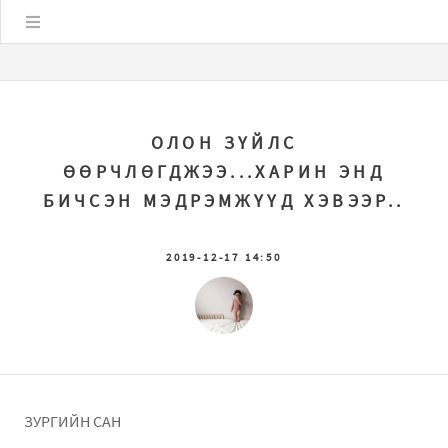
Цэс
ОЛОН ЗҮЙЛС
ӨӨРЧЛӨГДЖЭЭ...ХАРИН ЭНД
БИЧСЭН МЭДРЭМЖҮҮД ХЭВЭЭР..
2019-12-17 14:50
ЗУРГИЙН САН