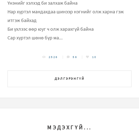
Үнэнийг хэлхэд би залхаж байна
Нар хүртэл мандахдаа шинээр нэгнийг олж харна гэж
итгэж байхад
Би үхлээс өөр юуг ч олж харахгүй байна
Сар хүртэл шөнө бүр ма...
2526
56
10
ДЭЛГЭРЭНГҮЙ
МЭДЭХГҮЙ...