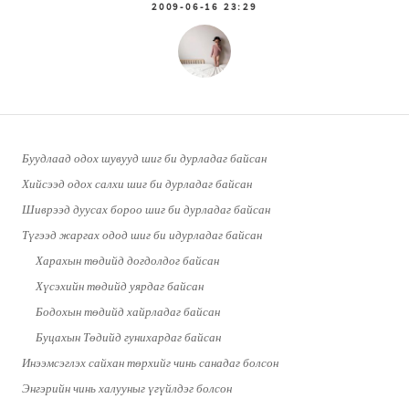
2009-06-16 23:29
Буудлаад одох шувууд шиг би дурладаг байсан
Хийсээд одох салхи шиг би дурладаг байсан
Шиврээд дуусах бороо шиг би дурладаг байсан
Түгээд жаргах одод шиг би идурладаг байсан
Харахын төдийд догдолдог байсан
Хүсэхийн төдийд уярдаг байсан
Бодохын төдийд хайрладаг байсан
Буцахын Төдийд гунихардаг байсан
Инээмсэглэх сайхан төрхийг чинь санадаг болсон
Энгэрийн чинь халууныг үгүйлдэг болсон